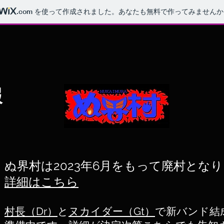
.com
を使って作成されました。あなたも無料で作ってみませんか
報
ぬ界村は2023年6月をもって廃村とな
詳細はこち
ら
村長（Dr）
と
ヌカイダー（Gt）
で新バンド結